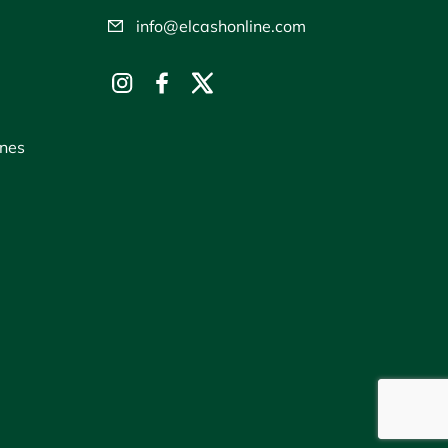
info@elcashonline.com
ones