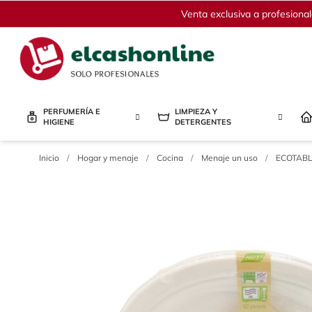
Venta exclusiva a profesiona
PERFUMERÍA E
LIMPIEZA Y
HIGIENE
DETERGENTES
Inicio
/
Hogar y menaje
/
Cocina
/
Menaje un uso
/
ECOTABLE