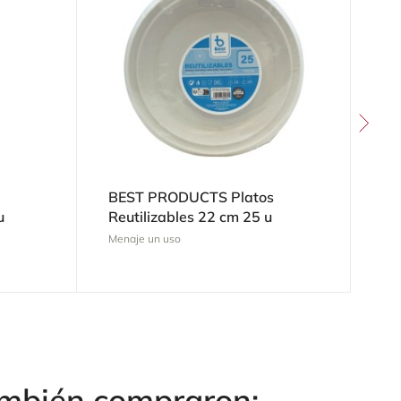
BEST PRODUCTS Platos
AL
u
Reutilizables 22 cm 25 u
Sú
Menaje un uso
Men
también compraron: