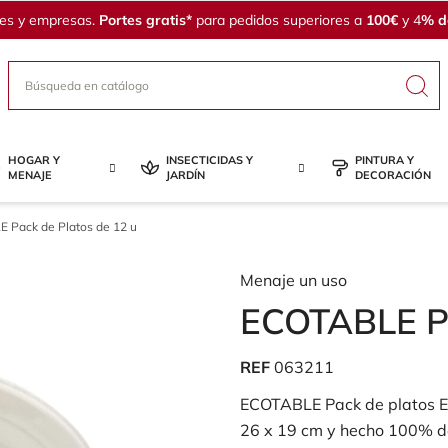
les y empresas.
Portes
gratis*
para pedidos superiores a
100€
y 4
% d
HOGAR Y
INSECTICIDAS Y
PINTURA Y
MENAJE
JARDÍN
DECORACIÓN
 Pack de Platos de 12 u
Menaje un uso
ECOTABLE Pa
REF
063211
ECOTABLE Pack de platos E
26 x 19 cm y hecho 100% de