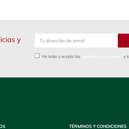
icias y
He leído y acepto las
condiciones generales
y l
OS
TÉRMINOS Y CONDICIONES